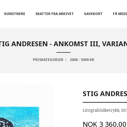
KUNSTNERE
SKATTER FRA ARKIVET
GAVEKORT
FÅ MED
TIG ANDRESEN - ANKOMST III, VARIA
PRISKATEGORIER
2000 - 5000 KR
STIG ANDRES
Litografi/silketrykk, 1
Pris
NOK
3 360,00