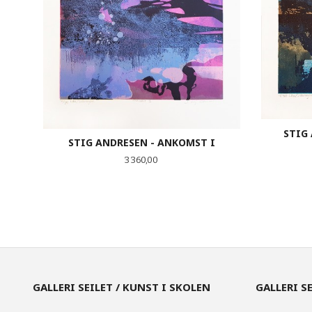
STIG
STIG ANDRESEN - ANKOMST I
Pris
3 360,00
KJØP
GALLERI SEILET / KUNST I SKOLEN
GALLERI S