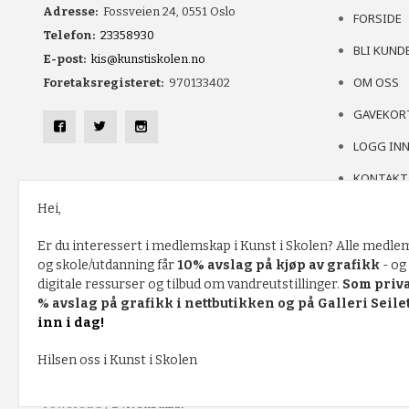
Adresse:
Fossveien 24, 0551 Oslo
FORSIDE
Telefon:
23358930
BLI KUND
E-post:
kis@kunstiskolen.no
OM OSS
Foretaksregisteret:
970133402
GAVEKOR
LOGG IN
KONTAKT
Hei,
Er du interessert i medlemskap i Kunst i Skolen? Alle med
og skole/utdanning får
10% avslag på kjøp av grafikk
- og 
FRAKT
KJØPSBETINGELSER
SIKKERHET OG PERSONVERN
N
digitale ressurser og tilbud om vandreutstillinger.
Som priv
% avslag på grafikk i nettbutikken og på Galleri Seilet
Vår nettbutikk bruker cookies slik at du får en bedre kjøpsoppleve
inn i dag!
service. Vi bruker cookies hovedsaklig til å lagre innloggingsdetalj
handlekurven din. Fortsett å bruke siden som normalt om du godta
Hilsen oss i Kunst i Skolen
innstillinger for cookies.
Powered by
24Nettbutikk