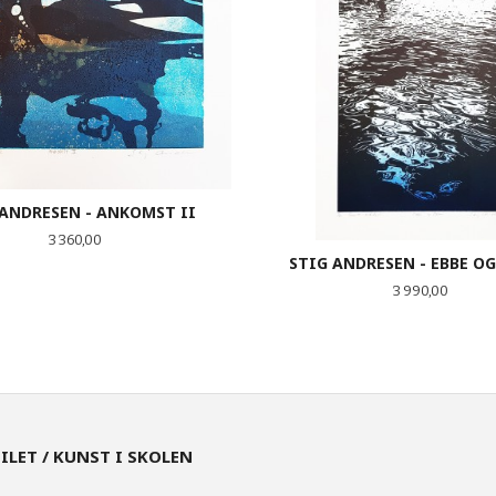
 ANDRESEN - ANKOMST II
Pris
3 360,00
STIG ANDRESEN - EBBE O
Pris
3 990,00
KJØP
KJØP
EILET / KUNST I SKOLEN