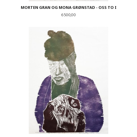
MORTEN GRAN OG MONA GRØNSTAD - OSS TO I
Pris
6 500,00