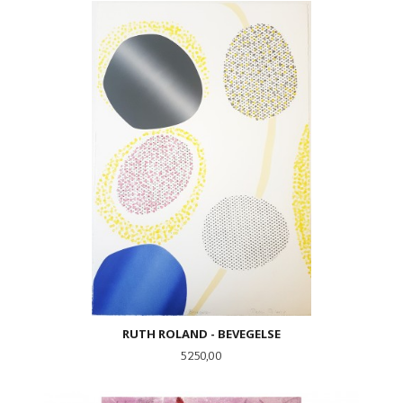
RUTH ROLAND - BEVEGELSE
Pris
5 250,00