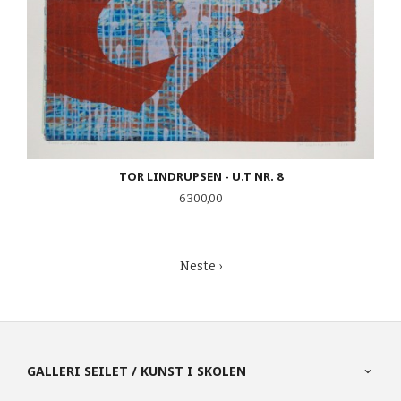
TOR LINDRUPSEN - U.T NR. 8
Pris
6 300,00
Neste ›
GALLERI SEILET / KUNST I SKOLEN