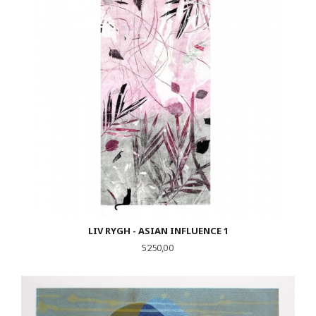
LIV RYGH - ASIAN INFLUENCE 1
Pris
5 250,00