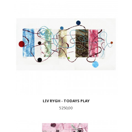
LIV RYGH - TODAYS PLAY
Pris
5 250,00