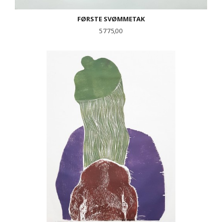
FØRSTE SVØMMETAK
Pris
5 775,00