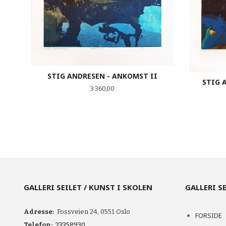
STIG ANDRESEN - ANKOMST II
STIG 
Pris
3 360,00
KJØP
GALLERI SEILET / KUNST I SKOLEN
GALLERI S
Adresse:
Fossveien 24, 0551 Oslo
FORSIDE
Telefon:
23358930