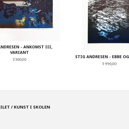
ANDRESEN - ANKOMST III,
VARIANT
STIG ANDRESEN - EBBE O
Pris
3 360,00
Pris
3 990,00
KJØP
KJØP
EILET / KUNST I SKOLEN