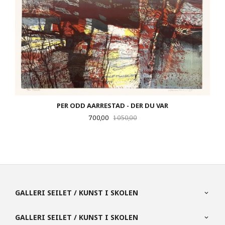
PER ODD AARRESTAD - DER DU VAR
Tilbud
Rabatt
700,00
1 050,00
GALLERI SEILET / KUNST I SKOLEN
GALLERI SEILET / KUNST I SKOLEN