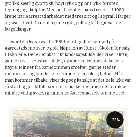
grafikk, særlig dyptrykk, høytrykk og plantrykk, foruten
tegning og skulptur. Men best kjent er hans tresnitt. I 1980-
årene har Aarrestad arbeidet med tresnitt og litografi i farger
og svart-hvitt. Grunnfargene rødt, gult og blått gir varme
fargeklanger.
Tresnittet
Der du var,
fra 1989, er et godt eksempel på
Aarrestads motiver, og ble kjøpt inn av Kunst i Skolen for salg
til skolene. Det er et abstrakt landskapsbilde, der vi ser slitte,
gamle hus til venstre i bildet, og aner en kvinneskikkelse til
høyre. Minner fra barndommen smelter gjerne steder,
mennesker og hendelser sammen til en viktig helhet. Når
man kommer tilbake, viser deg seg kanskje at det hele ikke var
så stort og praktfullt som man husket det, men det blir ikke
mindre viktig av den grunn, sier Aarrestad selv om motivet.
-33%