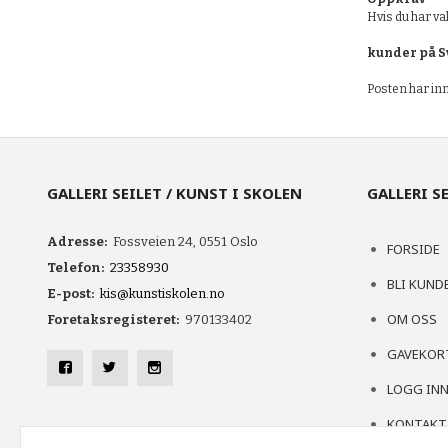
Hvis du har va
kunder på S
Posten har inn
GALLERI SEILET / KUNST I SKOLEN
GALLERI S
Adresse:
Fossveien 24, 0551 Oslo
FORSIDE
Telefon:
23358930
BLI KUND
E-post:
kis@kunstiskolen.no
OM OSS
Foretaksregisteret:
970133402
GAVEKOR
LOGG IN
KONTAKT