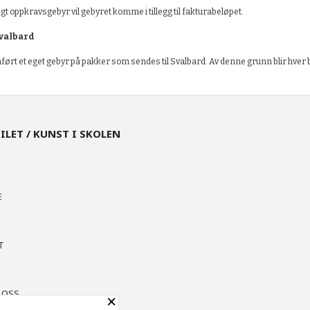
lgt oppkravsgebyr vil gebyret komme i tillegg til fakturabeløpet.
valbard
ført et eget gebyr på pakker som sendes til Svalbard. Av denne grunn blir hver bes
EILET / KUNST I SKOLEN
E
T
N
 OSS
×