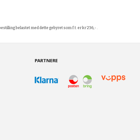
tilling belastet med dette gebyret som f.t. er kr 236,- .
PARTNERE