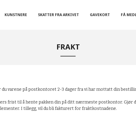
KUNSTNERE
SKATTER FRA ARKIVET
GAVEKORT
FÅ MED
FRAKT
du varene på postkontoret 2-3 dager fra vi har mottatt din bestill
ers frist til å hente pakken din på ditt nærmeste postkontor. Gjør du 
ementer. I tillegg, vil du bli fakturert for fraktkostnadene.