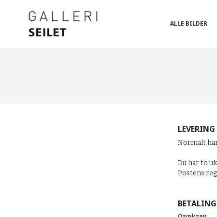
Gå
Lukk
PRODUKTER
til
innholdet
ALLE BILDER
LEVERING
Normalt har 
Du har to uk
Postens regl
BETALING
Oppkrav