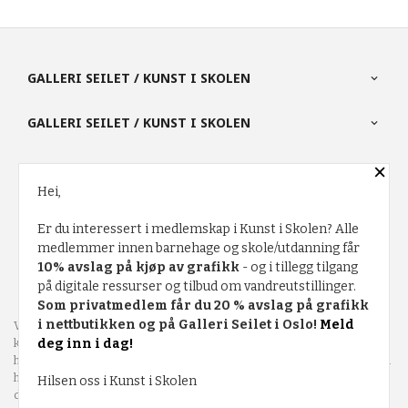
GALLERI SEILET / KUNST I SKOLEN
GALLERI SEILET / KUNST I SKOLEN
×
PARTNERE
Hei,
Er du interessert i medlemskap i Kunst i Skolen? Alle
FRAKT
KJØPSBETINGELSER
SIKKERHET OG PERSONVERN
medlemmer innen barnehage og skole/utdanning får
10% avslag på kjøp av grafikk
- og i tillegg tilgang
NYHETSBREV
på digitale ressurser og tilbud om vandreutstillinger.
Som privatmedlem får du 20 % avslag på grafikk
i nettbutikken og på Galleri Seilet i Oslo!
Meld
Vår nettbutikk bruker cookies slik at du får en bedre
deg inn i dag!
kjøpsopplevelse og vi kan yte deg bedre service. Vi bruker cookies
hovedsaklig til å lagre innloggingsdetaljer og huske hva du har puttet i
handlekurven din. Fortsett å bruke siden som normalt om du godtar
Hilsen oss i Kunst i Skolen
dette.
Les mer
eller
endre innstillinger for cookies.