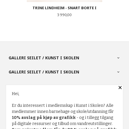
TRINE LINDHEIM - SNART BORTE I
Pris
3 990,00
GALLERI SEILET / KUNST I SKOLEN
GALLERI SEILET / KUNST I SKOLEN
×
PARTNERE
Hei,
Er du interessert i medlemskap i Kunst i Skolen? Alle
FRAKT
KJØPSBETINGELSER
SIKKERHET OG PERSONVERN
medlemmer innen barnehage og skole/utdanning får
10% avslag på kjøp av grafikk
- og i tillegg tilgang
NYHETSBREV
på digitale ressurser og tilbud om vandreutstillinger.