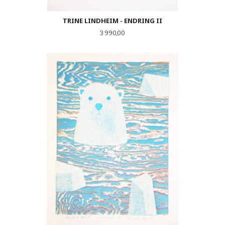
TRINE LINDHEIM - ENDRING II
Pris
3 990,00