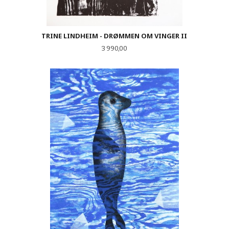
TRINE LINDHEIM - DRØMMEN OM VINGER II
Pris
3 990,00