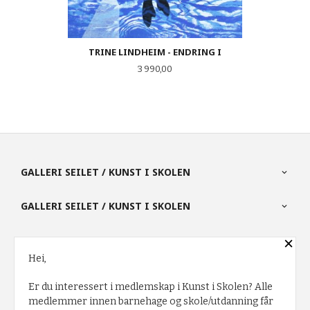
TRINE LINDHEIM - ENDRING I
Pris
3 990,00
GALLERI SEILET / KUNST I SKOLEN
GALLERI SEILET / KUNST I SKOLEN
×
PARTNERE
Hei,
Er du interessert i medlemskap i Kunst i Skolen? Alle
FRAKT
KJØPSBETINGELSER
SIKKERHET OG PERSONVERN
medlemmer innen barnehage og skole/utdanning får