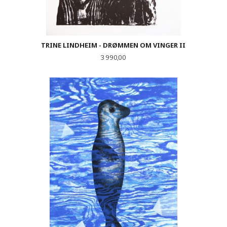
TRINE LINDHEIM - DRØMMEN OM VINGER II
Pris
3 990,00