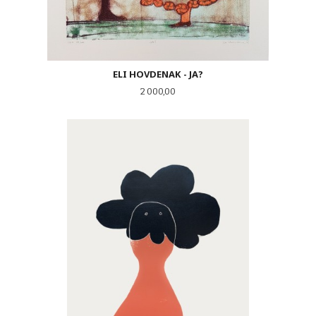
ELI HOVDENAK - JA?
Pris
2 000,00