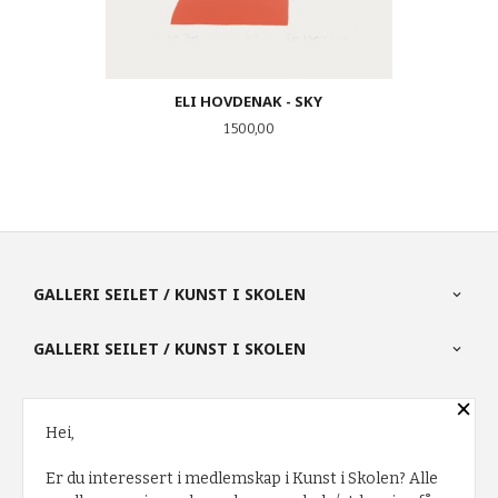
ELI HOVDENAK - SKY
Pris
1 500,00
GALLERI SEILET / KUNST I SKOLEN
GALLERI SEILET / KUNST I SKOLEN
×
PARTNERE
Hei,
Er du interessert i medlemskap i Kunst i Skolen? Alle
FRAKT
KJØPSBETINGELSER
SIKKERHET OG PERSONVERN