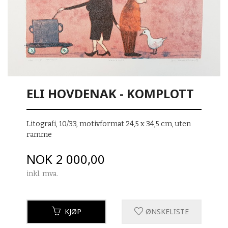
ELI HOVDENAK - KOMPLOTT
Litografi, 10/33, motivformat 24,5 x 34,5 cm, uten
ramme
Pris
NOK
2 000,00
inkl. mva.
KJØP
ØNSKELISTE