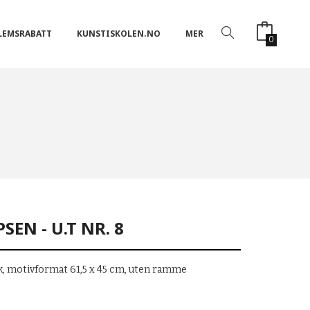
LEMSRABATT
KUNSTISKOLEN.NO
MER
0
EN - U.T NR. 8
k, motivformat 61,5 x 45 cm, uten ramme