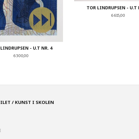
TOR LINDRUPSEN - U.T 
Pris
6 615,00
LINDRUPSEN - U.T NR. 4
Pris
6 300,00
KJØP
KJØP
EILET / KUNST I SKOLEN
E