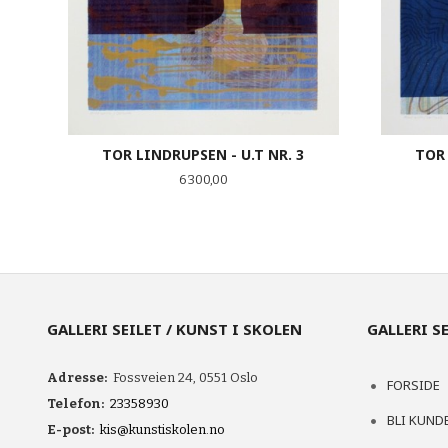
TOR LINDRUPSEN - U.T NR. 3
TOR 
Pris
6 300,00
KJØP
GALLERI SEILET / KUNST I SKOLEN
GALLERI S
Adresse:
Fossveien 24, 0551 Oslo
FORSIDE
Telefon:
23358930
BLI KUND
E-post:
kis@kunstiskolen.no