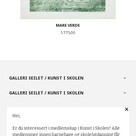
MARE VERDE
Pris
5 775,00
GALLERI SEILET / KUNST I SKOLEN
GALLERI SEILET / KUNST I SKOLEN
×
PARTNERE
Hei,
Er du interessert i medlemskap i Kunst i Skolen? Alle
FRAKT
KJØPSBETINGELSER
SIKKERHET OG PERSONVERN
medlemmer innen barnehage og skole/utdanning får