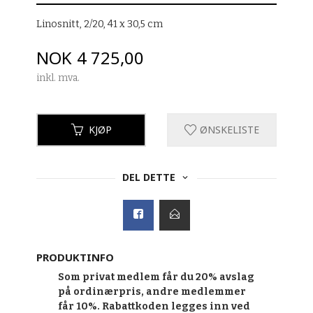
Linosnitt, 2/20, 41 x 30,5 cm
Pris
NOK
4 725,00
inkl. mva.
KJØP
ØNSKELISTE
DEL DETTE
PRODUKTINFO
Som privat medlem får du 20% avslag
på ordinærpris, andre medlemmer
får 10%. Rabattkoden legges inn ved