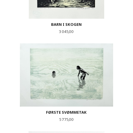
BARN I SKOGEN
Pris
3 045,00
FØRSTE SVØMMETAK
Pris
5 775,00