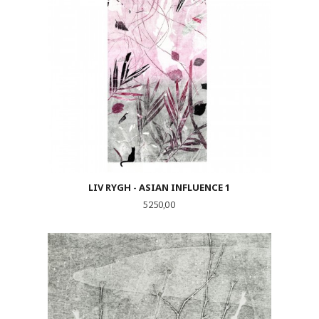
LIV RYGH - ASIAN INFLUENCE 1
Pris
5 250,00