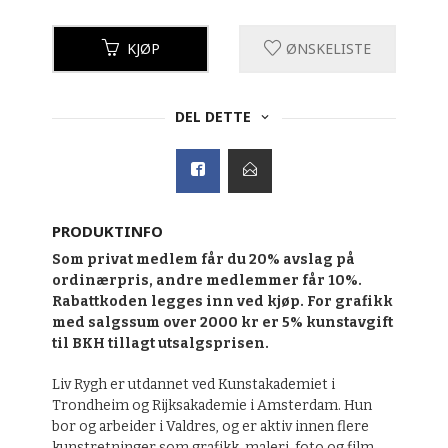
KJØP
ØNSKELISTE
DEL DETTE
PRODUKTINFO
Som privat medlem får du 20% avslag på
ordinærpris, andre medlemmer får 10%.
Rabattkoden legges inn ved kjøp. For grafikk
med salgssum over 2000 kr er 5% kunstavgift
til BKH tillagt utsalgsprisen.
Liv Rygh er utdannet ved Kunstakademiet i
Trondheim og Rijksakademie i Amsterdam. Hun
bor og arbeider i Valdres, og er aktiv innen flere
kunstretninger som grafikk, maleri, foto og film.