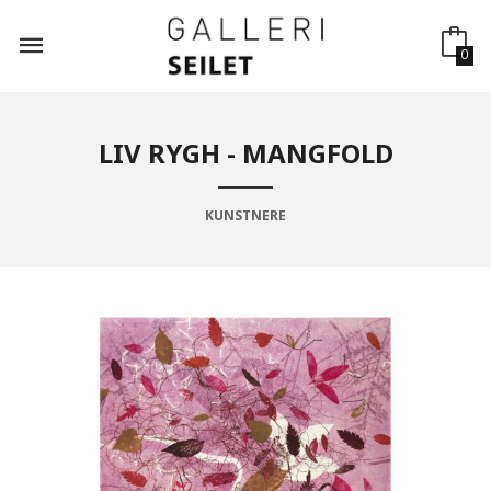
Gå
til
innholdet
0
LIV RYGH - MANGFOLD
KUNSTNERE