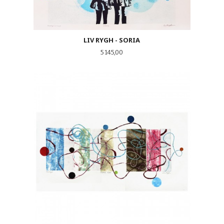
LIV RYGH - SORIA
Pris
5 145,00