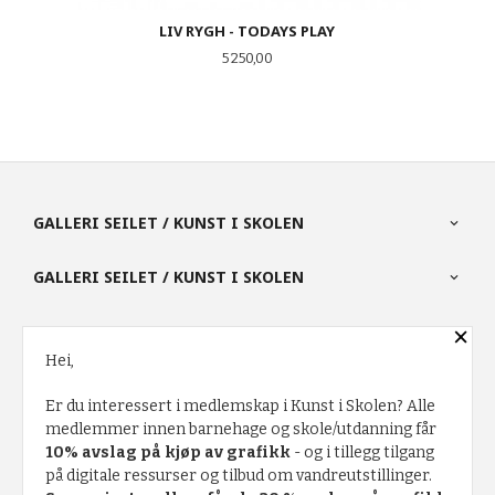
LIV RYGH - TODAYS PLAY
Pris
5 250,00
GALLERI SEILET / KUNST I SKOLEN
GALLERI SEILET / KUNST I SKOLEN
×
PARTNERE
Hei,
Er du interessert i medlemskap i Kunst i Skolen? Alle
FRAKT
KJØPSBETINGELSER
SIKKERHET OG PERSONVERN
medlemmer innen barnehage og skole/utdanning får
10% avslag på kjøp av grafikk
- og i tillegg tilgang
NYHETSBREV
på digitale ressurser og tilbud om vandreutstillinger.