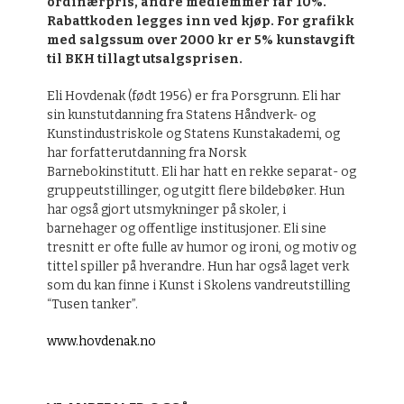
ordinærpris, andre medlemmer får 10%.
Rabattkoden legges inn ved kjøp. For grafikk
med salgssum over 2000 kr er 5% kunstavgift
til BKH tillagt utsalgsprisen.
Eli Hovdenak (født 1956) er fra Porsgrunn. Eli har
sin kunstutdanning fra Statens Håndverk- og
Kunstindustriskole og Statens Kunstakademi, og
har forfatterutdanning fra Norsk
Barnebokinstitutt. Eli har hatt en rekke separat- og
gruppeutstillinger, og utgitt flere bildebøker. Hun
har også gjort utsmykninger på skoler, i
barnehager og offentlige institusjoner. Eli sine
tresnitt er ofte fulle av humor og ironi, og motiv og
tittel spiller på hverandre. Hun har også laget verk
som du kan finne i Kunst i Skolens vandreutstilling
“Tusen tanker”.
www.hovdenak.no