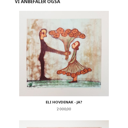
VI ANBEFALER OGSÅ
ELI HOVDENAK - JA?
Pris
2 000,00