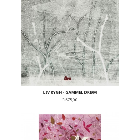
LIV RYGH - GAMMEL DRØM
Pris
3 675,00