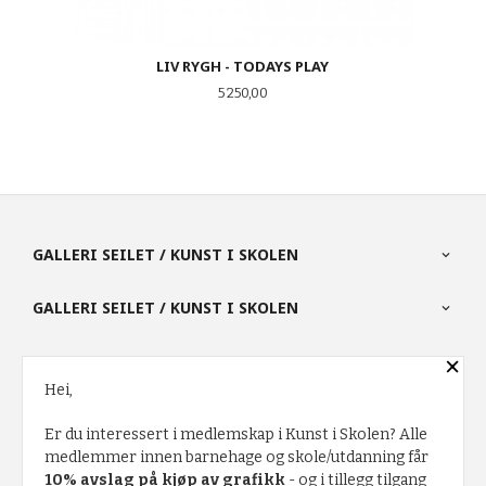
LIV RYGH - TODAYS PLAY
Pris
5 250,00
GALLERI SEILET / KUNST I SKOLEN
GALLERI SEILET / KUNST I SKOLEN
×
PARTNERE
Hei,
Er du interessert i medlemskap i Kunst i Skolen? Alle
FRAKT
KJØPSBETINGELSER
SIKKERHET OG PERSONVERN
medlemmer innen barnehage og skole/utdanning får
10% avslag på kjøp av grafikk
- og i tillegg tilgang