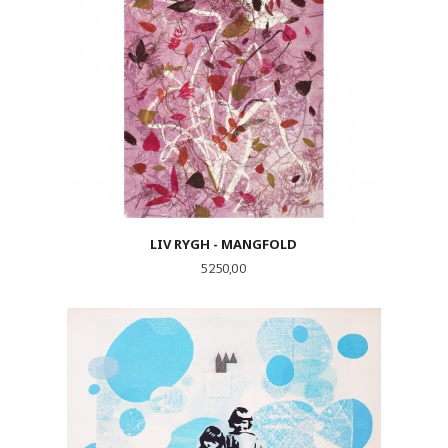
LIV RYGH - MANGFOLD
Pris
5 250,00