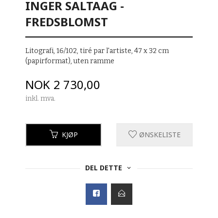
INGER SALTAAG -
FREDSBLOMST
Litografi, 16/102, tiré par l'artiste, 47 x 32 cm
(papirformat), uten ramme
Pris
NOK
2 730,00
inkl. mva.
KJØP
ØNSKELISTE
DEL DETTE